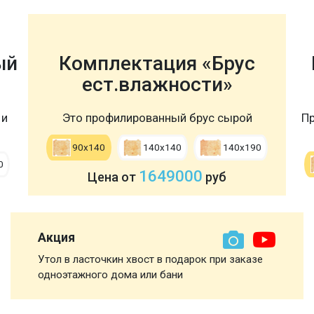
ый
Комплектация «Брус
ест.влажности»
 и
Это профилированный брус сырой
Пр
90х140
140х140
140х190
0
1649000
Цена от
руб
Акция
Утол в ласточкин хвост в подарок при заказе
одноэтажного дома или бани