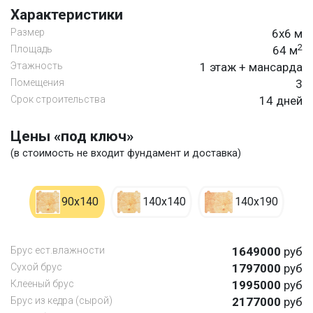
Характеристики
Размер
6х6 м
2
Площадь
64 м
Этажность
1 этаж + мансарда
Помещения
3
Срок строительства
14 дней
Цены «под ключ»
(в стоимость не входит фундамент и доставка)
90х140
140х140
140х190
Брус ест.влажности
1649000
руб
Сухой брус
1797000
руб
Клееный брус
1995000
руб
Брус из кедра (сырой)
2177000
руб