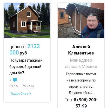
до 200 м
По опциям:
с балконом
с верандой
с террасой
с эркером
с котельной
с панорамными окнами
со вторым светом
2133
Алексей
цены от
000
Клементьев
руб
с санузлом
с ванной
с туалетом
Менеджер
Полутараэтажный
с беседкой
с двумя входами
офиса в Москве
брусовой дачный
дом 6х7
Терпеливо ответит
4
на все вопросы по
6х7 м
75 кв.м.
строительству.
Дружелюбный.
Подробнее
Тел.
8 (906) 200-
57-99