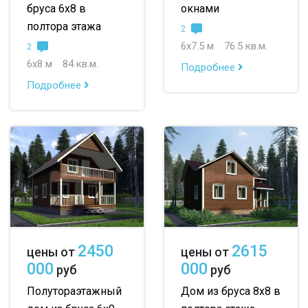
бруса 6х8 в
окнами
полтора этажа
2
6х7.5 м
76.5 кв.м.
2
6х8 м
84 кв.м.
Подробнее
Подробнее
2450
2615
цены от
цены от
000
000
руб
руб
Полутораэтажный
Дом из бруса 8х8 в