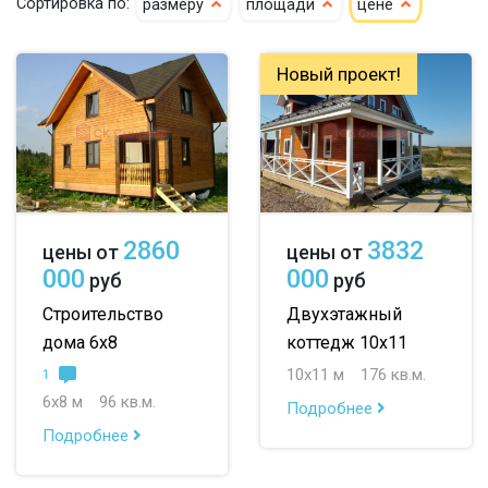
Сортировка по:
размеру
площади
цене
клееный
сухой
4х6
5х6
5х7
кедр
6х6
6х7
6х8
Новый проект!
клееный кедр
6х9
6х10
7х7
сухой кедр
7х8
7х9
7х10
профилированный
8х8
8х9
8х10
2860
3832
цены от
цены от
100х150
9х9
9х10
000
000
руб
руб
150х150
10х10
10х11
Строительство
Двухэтажный
дома 6х8
коттедж 10х11
150х200
10х12
до 50 м
10х11 м
176 кв.м.
1
до 100 м
6х8 м
96 кв.м.
Подробнее
Подробнее
до 150 м