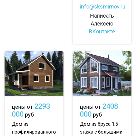
info@sksmirnov.ru
Написать
Алексею
ВКонтакте
2293
2408
цены от
цены от
000
000
руб
руб
Дом из
Дом из бруса 1,5
профилированного
этажа с большими