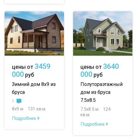
3459
3640
цены от
цены от
000
000
руб
руб
Зимний дом 8х9 из
Полутораэтажный
бруса
дом из бруса
7.5х8.5
1
8х9 м
131 кв.м.
7.5х8.5 м
124
кв.м.
Подробнее
Подробнее