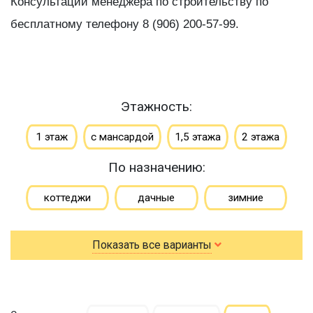
Консультации менеджера по строительству по
бесплатному телефону 8 (906) 200-57-99.
Этажность:
1 этаж
с мансардой
1,5 этажа
2 этажа
По назначению:
коттеджи
дачные
зимние
для постоянного проживания
гостевые
Показать все варианты
летние
По типу бруса:
По размеру: